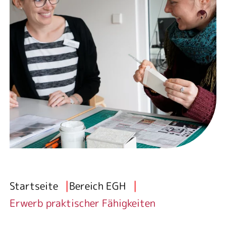
Breadcrumb
Startseite
Bereich EGH
Erwerb praktischer Fähigkeiten